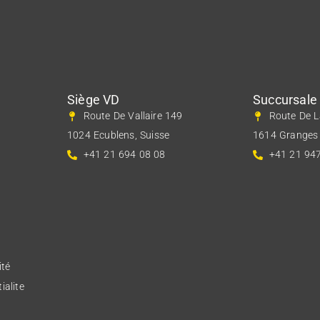
Siège VD
Succursale
Route De Vallaire 149
Route De L
1024 Ecublens, Suisse
1614 Granges 
+41 21 694 08 08
+41 21 94
ité
ialite