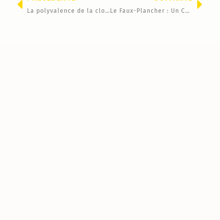
La polyvalence de la cloison amovible en décoration intérieure
Le Faux-Plancher : Un Choix Élégant
P
M
A
T
A