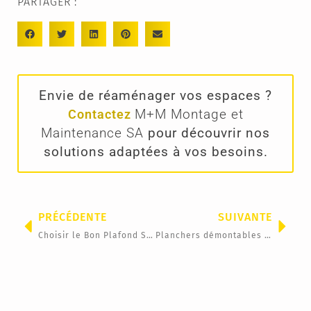
PARTAGER :
Envie de réaménager vos espaces ?
M+M Montage et
Contactez
Maintenance SA
pour découvrir nos
solutions adaptées à vos besoins.
PRÉCÉDENTE
SUIVANTE
Choisir le Bon Plafond Suspendu pour Votre Entreprise
Planchers démontables pour optimiser les espaces commerciaux
P
M
A
T
A